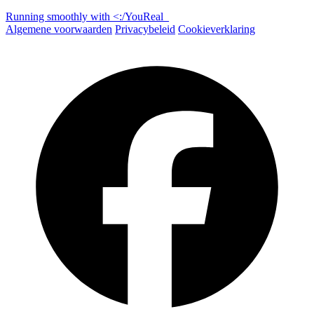
Running smoothly with
<:/
You
Real
_
Algemene voorwaarden
Privacybeleid
Cookieverklaring