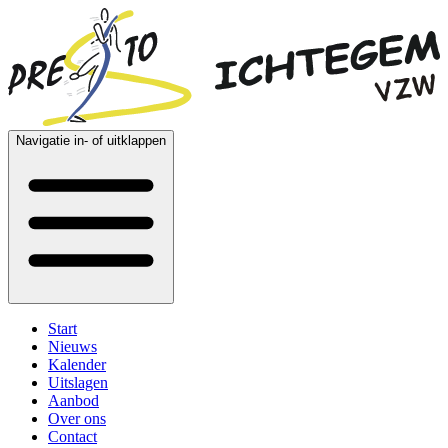
Navigatie in- of uitklappen
Start
Nieuws
Kalender
Uitslagen
Aanbod
Over ons
Contact