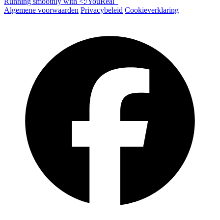
Running smoothly with
<:/
You
Real
_
Algemene voorwaarden
Privacybeleid
Cookieverklaring