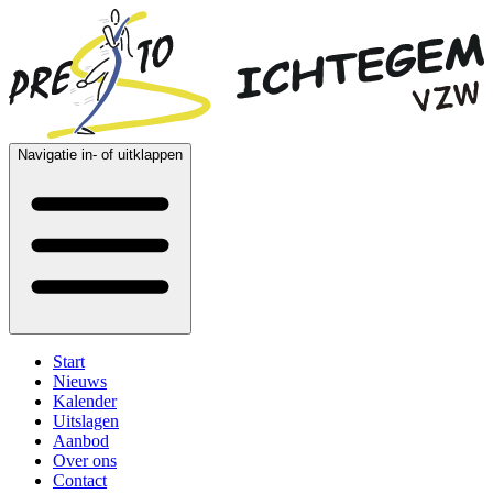
Navigatie in- of uitklappen
Start
Nieuws
Kalender
Uitslagen
Aanbod
Over ons
Contact